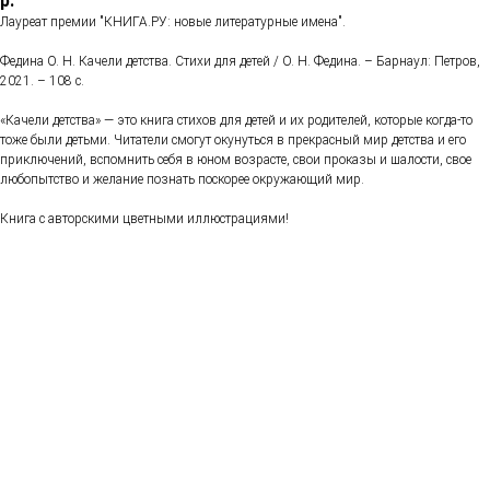
р.
Лауреат премии "КНИГА.РУ: новые литературные имена".
Федина О. Н. Качели детства. Стихи для детей / О. Н. Федина. – Барнаул: Петров,
2021. – 108 с.
«Качели детства» — это книга стихов для детей и их родителей, которые когда-то
тоже были детьми. Читатели смогут окунуться в прекрасный мир детства и его
приключений, вспомнить себя в юном возрасте, свои проказы и шалости, свое
любопытство и желание познать поскорее окружающий мир.
Книга с авторскими цветными иллюстрациями!