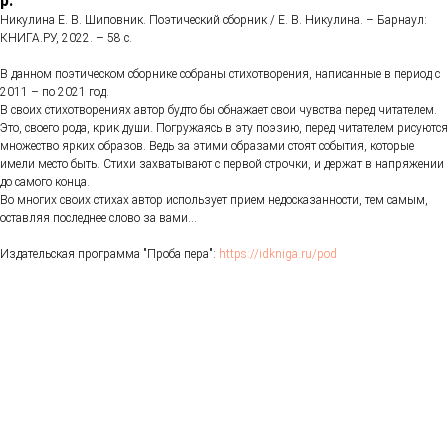
р.
Никулина Е. В. Шиповник. Поэтический сборник / Е. В. Никулина. – Барнаул:
КНИГА.РУ, 2022. – 58 с.
В данном поэтическом сборнике собраны стихотворения, написанные в период с
2011 – по 2021 год.
В своих стихотворениях автор будто бы обнажает свои чувства перед читателем.
Это, своего рода, крик души. Погружаясь в эту поэзию, перед читателем рисуются
множество ярких образов. Ведь за этими образами стоят события, которые
имели место быть. Стихи захватывают с первой строчки, и держат в напряжении
до самого конца.
Во многих своих стихах автор использует прием недосказанности, тем самым,
оставляя последнее слово за вами…
Издательская программа "Проба пера":
https://idkniga.ru/pod