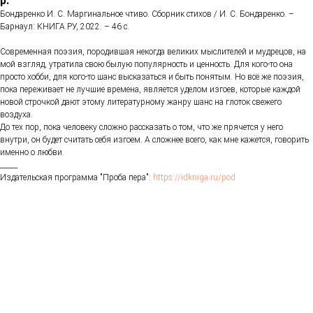
р.
Бондаренко И. С. Маргинальное чтиво. Сборник стихов / И. С. Бондаренко. –
Барнаул: КНИГА.РУ, 2022. – 46 с.
Современная поэзия, породившая некогда великих мыслителей и мудрецов, на
мой взгляд, утратила свою былую популярность и ценность. Для кого-то она
просто хобби, для кого-то шанс высказаться и быть понятым. Но всё же поэзия,
пока переживает не лучшие времена, является уделом изгоев, которые каждой
новой строчкой дают этому литературному жанру шанс на глоток свежего
воздуха.
До тех пор, пока человеку сложно рассказать о том, что же прячется у него
внутри, он будет считать себя изгоем. А сложнее всего, как мне кажется, говорить
именно о любви.
_____
Издательская программа "Проба пера":
https://idkniga.ru/pod