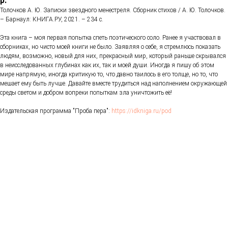
р.
Толочков А. Ю. Записки звездного менестреля. Сборник стихов / А. Ю. Толочков.
– Барнаул: КНИГА.РУ, 2021. – 234 с.
Эта книга – моя первая попытка спеть поэтического соло. Ранее я участвовал в
сборниках, но чисто моей книги не было. Заявляя о себе, я стремлюсь показать
людям, возможно, новый для них, прекрасный мир, который раньше скрывался
в неисследованных глубинах как их, так и моей души. Иногда я пишу об этом
мире напрямую, иногда критикую то, что давно таилось в его толще, но то, что
мешает ему быть лучше. Давайте вместе трудиться над наполнением окружающей
среды светом и добром вопреки попыткам зла уничтожить её!
Издательская программа "Проба пера":
https://idkniga.ru/pod