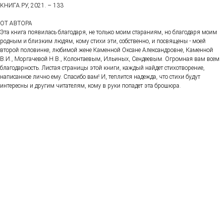
КНИГА.РУ, 2021. – 133
ОТ АВТОРА
Эта книга появилась благодаря, не только моим стараниям, но благодаря моим
родным и близким людям, кому стихи эти, собственно, и посвящены - моей
второй половинке, любимой жене Каменной Оксане Александровне, Каменной
В.И., Моргачевой Н.В., Колонтаевым, Ильиных, Сендеевым. Огромная вам всем
благодарность. Листая страницы этой книги, каждый найдет стихотворение,
написанное лично ему. Спасибо вам! И, теплится надежда, что стихи будут
интересны и другим читателям, кому в руки попадет эта брошюра.